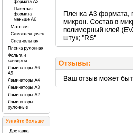
формата А2
Пакетная
Пленка А3 формата, 
формата
меньше А6
микрон. Состав в мик
Матовая
полимерный клей (EVA)
Самоклеящаяся
штук; ''RS''
Специальная
Пленка рулонная
Фольга и
конверты
Отзывы:
Ламинаторы А6 -
А5
Ваш отзыв может быт
Ламинаторы А4
Ламинаторы А3
Ламинаторы А2
Ламинаторы
рулонные
Узнайте больше
Доставка