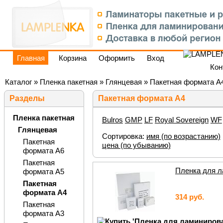
Главная
Корзина
Оформить
Вход
Кон
Каталог
»
Пленка пакетная
»
Глянцевая
»
Пакетная формата А
Разделы
Пакетная формата А4
Пленка пакетная
Bulros
GMP
LF
Royal Sovereign
WF
Глянцевая
Сортировка:
имя (по возрастанию)
Пакетная
цена (по убыванию)
формата А6
Пакетная
Пленка для ла
формата А5
Пакетная
формата А4
314 руб.
Пакетная
формата А3