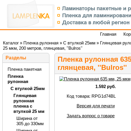
Главная
Кор
Каталог
»
Пленка рулонная
»
С втулкой 25мм
»
Глянцевая руло
25 мкм, 200 метров, глянцевая, ''Bulros''
Разделы
Пленка рулонная 635
глянцевая, ''Bulros''
Пленка пакетная
Пленка
рулонная
1.592 руб.
С втулкой 25мм
Глянцевая
Код товара: RPG1d74BL
рулонная
Версия для печати
пленка с
втулкой 25 мм
Задать вопрос о товаре
Ширина от
305 до 330мм
Ширина от