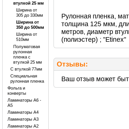
втулкой 25 мм
Ширина от
Рулонная пленка, мат
305 до 330мм
Ширина от
толщина 125 мкм, дли
350 до 500мм
метров, диаметр втул
Ширина от
(полиэстер) ; ''Etinex''
510мм
Полуматовая
рулонная
пленка с
втулкой 25 мм
Отзывы:
С втулкой 77мм
Специальная
Ваш отзыв может быт
рулонная пленка
Фольга и
конверты
Ламинаторы А6 -
А5
Ламинаторы А4
Ламинаторы А3
Ламинаторы А2