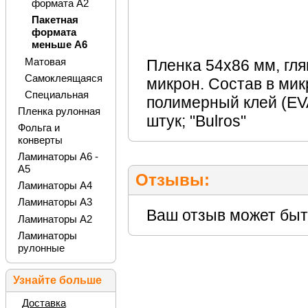
формата А2
Пакетная
формата
меньше А6
Матовая
Пленка 54х86 мм, гл
Самоклеящаяся
микрон. Состав в мик
Специальная
полимерный клей (EVA
Пленка рулонная
штук; "Bulros"
Фольга и
конверты
Ламинаторы А6 -
А5
Отзывы:
Ламинаторы А4
Ламинаторы А3
Ваш отзыв может быт
Ламинаторы А2
Ламинаторы
рулонные
Узнайте больше
Доставка