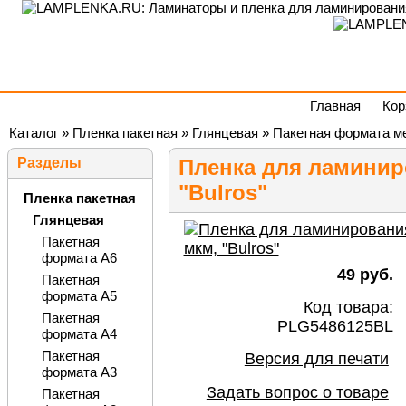
Главная
Кор
Каталог
»
Пленка пакетная
»
Глянцевая
»
Пакетная формата м
Разделы
Пленка для ламиниро
"Bulros"
Пленка пакетная
Глянцевая
Пакетная
формата А6
49 руб.
Пакетная
формата А5
Код товара:
Пакетная
PLG5486125BL
формата А4
Пакетная
Версия для печати
формата А3
Задать вопрос о товаре
Пакетная