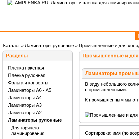
Каталог
»
Ламинаторы рулонные
»
Промышленные и для холо
Разделы
Промышленные и для
Пленка пакетная
Ламинаторы промышл
Пленка рулонная
Фольга и конверты
В виду небольшого коли
с промышленными.
Ламинаторы А6 - А5
Ламинаторы А4
К промышленным мы отне
Ламинаторы А3
Ламинаторы А2
Ламинаторы рулонные
Для горячего
Сортировка:
имя (по воз
ламинирования