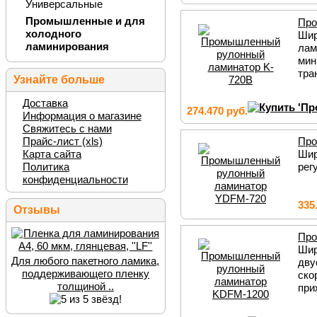
Универсальные
Промышленные и для
Про
холодного
Шир
ламинирования
лам
мин
тра
Узнайте больше
Доставка
274.470 руб.
Информация о магазине
Свяжитесь с нами
Прайс-лист (xls)
Про
Карта сайта
Шир
Политика
рег
конфиденциальности
335
Отзывы
Про
Шир
Для любого пакетного ламика,
дву
поддерживающего пленку
ско
толщиной ..
при